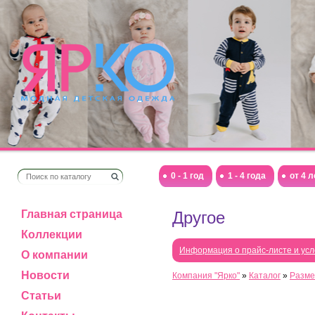
0 - 1 год
1 - 4 года
от 4 л
Главная страница
Другое
Коллекции
Информация о прайс-листе и усл
О компании
Новости
Компания "Ярко"
»
Каталог
»
Разме
Статьи