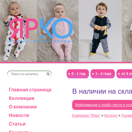
0 - 1 год
1 - 4 года
от 4 л
Главная страница
В наличии на скла
Коллекции
Информация о прайс-листе и усл
О компании
Новости
Компания "Ярко"
»
Каталог
»
Разме
Статьи