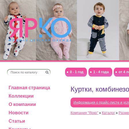
0 - 1 год
1 - 4 года
от 4 л
Главная страница
Куртки, комбинез
Коллекции
Информация о прайс-листе и усл
О компании
Новости
Компания "Ярко"
»
Каталог
»
Разме
Статьи