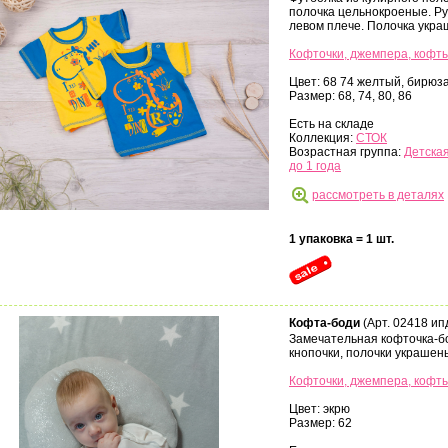
полочка цельнокроеные. Рук
левом плече. Полочка укра
Кофточки, джемпера, кофт
Цвет: 68 74 желтый, бирюз
Размер: 68, 74, 80, 86
Есть на складе
Коллекция:
СТОК
Возрастная группа:
Детская
до 1 года
рассмотреть в деталях
1 упаковка = 1 шт.
Кофта-боди
(Арт. 02418 ип
Замечательная кофточка-бо
кнопочки, полочки украшен
Кофточки, джемпера, кофт
Цвет: экрю
Размер: 62