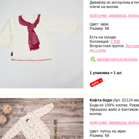
Джемпер из интерлока в пе
плече на кнопки.
Кофточки, джемпера, кофт
Цвет: экрю
Размер: 68
Есть на складе
Коллекция:
СТОК
Возрастная группа:
Детская
до 1 года
рассмотреть в деталях
1 упаковка = 1 шт.
Кофта-боди
(Арт. 02124 икс
Боди из 100% хлопка. Рука
Украшено жабо и бантиком 
кнопки.
Кофточки, джемпера, кофт
Цвет: пупсы на экрю
Размер: 68