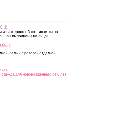
д)
и из интерлока. Застегивается на
ю. Швы выполнены на лицо!
ы-боди
лкой, белый с розовой отделкой
очек
 одежда для новорожденных: от 0 лет