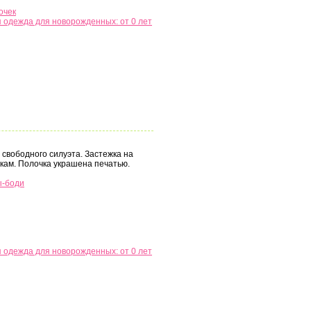
очек
 одежда для новорожденных: от 0 лет
 свободного силуэта. Застежка на
жкам. Полочка украшена печатью.
ы-боди
 одежда для новорожденных: от 0 лет