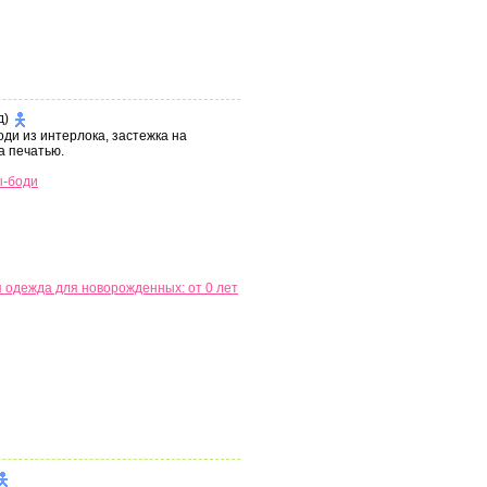
д)
ди из интерлока, застежка на
а печатью.
ы-боди
 одежда для новорожденных: от 0 лет