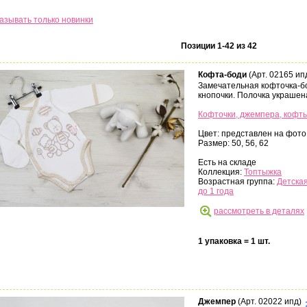
азывать только новинки
Позиции 1-42 из 42
Кофта-боди
(Арт. 02165 ип
Замечательная кофточка-бо
кнопочки. Полочка украшен
Кофточки, джемпера, кофт
Цвет: представлен на фото
Размер: 50, 56, 62
Есть на складе
Коллекция:
Топтыжка
Возрастная группа:
Детская
до 1 года
рассмотреть в деталях
1 упаковка = 1 шт.
Джемпер
(Арт. 02022 ипд)