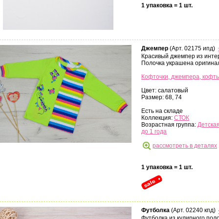
1 упаковка = 1 шт.
Джемпер
(Арт. 02175 ипд)
Красивый джемпер из интер
Полочка украшена оригина
Кофточки, джемпера, кофт
Цвет: салатовый
Размер: 68, 74
Есть на складе
Коллекция:
СТОК
Возрастная группа:
Детская
до 1 года
рассмотреть в деталях
1 упаковка = 1 шт.
Футболка
(Арт. 02240 кпд)
Футболка из кулирного поло