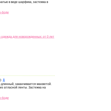
чатью в виде шарфика, застежка в
ы-боди
 одежда для новорожденных: от 0 лет
)
в длинный, заканчивается манжетой.
из атласной ленты. Застежка на
ы-боди