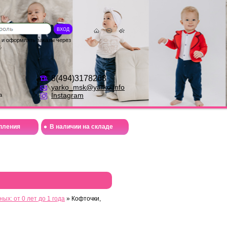
ВХОД
ы и оформлять заказы через
я
.
8(494)3178268
yarko_msk@yarko.info
Instagram
а
пления
В наличии на складе
х: от 0 лет до 1 года
» Кофточки,