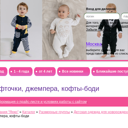
Вход для дилеров:
Для того, чтобы видеть цен
интернет, нужна
регистраци
Забыли пароль?
Москва
выберите удобное для вас
представительство из списк
год
1 - 4 года
от 4 лет
Все новинки
Ближайшие посту
фточки, джемпера, кофты-боди
ормация о прайс-листе и условиях работы с сайтом
.
ания "Ярко"
»
Каталог
»
Размерные группы
»
Детская одежда для новорожденны
пера, кофты-боди