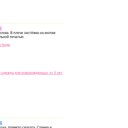
лока. В плече застёжка на кнопки.
льной печатью.
ы-боди
 одежда для новорожденных: от 0 лет
тна, прямого силуэта. Спинка и