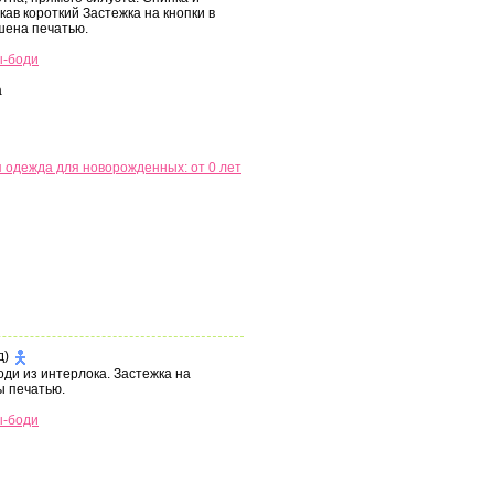
ав короткий Застежка на кнопки в
шена печатью.
ы-боди
а
 одежда для новорожденных: от 0 лет
д)
ди из интерлока. Застежка на
ы печатью.
ы-боди