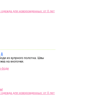
 одежда для новорожденных: от 0 лет
боди из кулрного полотна. Швы
жка на кнопочки.
ы-боди
м!
 одежда для новорожденных: от 0 лет