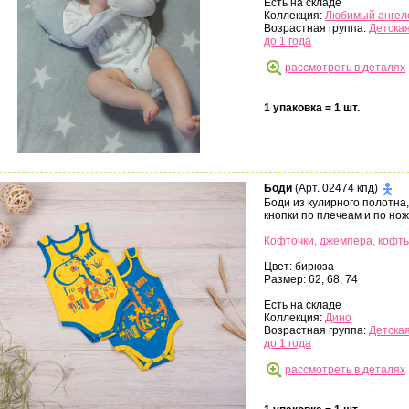
Есть на складе
Коллекция:
Любимый ангел
Возрастная группа:
Детская
до 1 года
рассмотреть в деталях
1 упаковка = 1 шт.
Боди
(Арт. 02474 кпд)
Боди из кулирного полотна,
кнопки по плечеам и по но
Кофточки, джемпера, кофт
Цвет: бирюза
Размер: 62, 68, 74
Есть на складе
Коллекция:
Дино
Возрастная группа:
Детская
до 1 года
рассмотреть в деталях