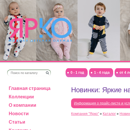
0 - 1 год
1 - 4 года
от 4 л
Главная страница
Новинки: Яркие н
Коллекции
Информация о прайс-листе и усл
О компании
Новости
Компания "Ярко"
»
Каталог
»
Новин
Статьи