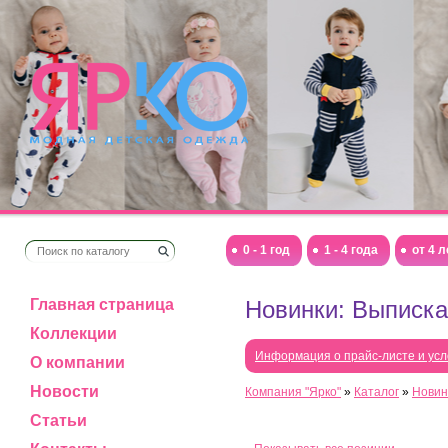
0 - 1 год
1 - 4 года
от 4 л
Главная страница
Новинки: Выписка
Коллекции
Информация о прайс-листе и усл
О компании
Новости
Компания "Ярко"
»
Каталог
»
Новин
Статьи